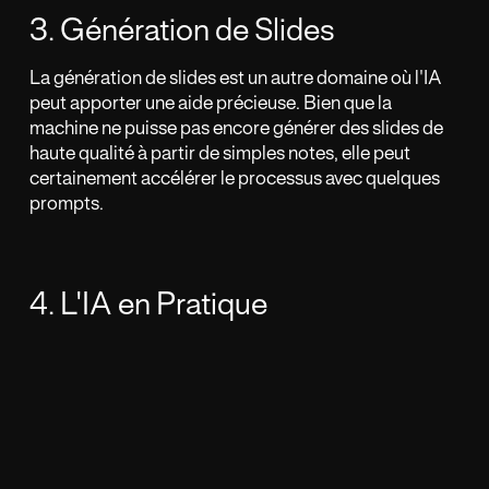
3. Génération de Slides
La génération de slides est un autre domaine où l'IA
peut apporter une aide précieuse. Bien que la
machine ne puisse pas encore générer des slides de
haute qualité à partir de simples notes, elle peut
certainement accélérer le processus avec quelques
prompts.
4. L'IA en Pratique
Une expérience menée par Harvard, Wharton,
Warwick et MIT sur 758 consultants du BCG a
montré que ceux qui ont utilisé ChatGPT ont réalisé
12,5 % de tâches en plus que ceux qui n'y ont pas eu
recours. L'IA a également amélioré la qualité de leur
réponse, avec une amélioration estimée à +40 % par