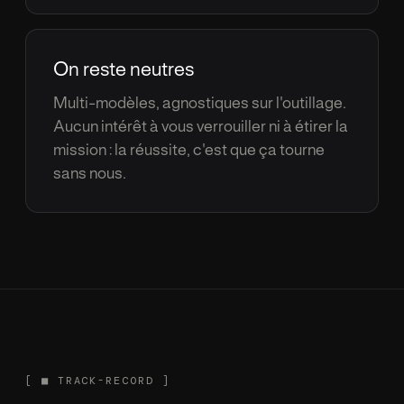
On reste neutres
Multi-mod
è
les, agnostiques sur l'outillage.
Aucun int
é
r
ê
t
à
vous verrouiller ni
à
é
tirer la
mission : la r
é
ussite, c'est que
ç
a tourne
sans nous.
[
■
TRACK-RECORD ]