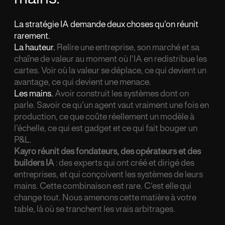
La strat
é
gie IA demande deux choses qu'on r
é
unit
rarement.
La hauteur.
Relire une entreprise, son march
é
et sa
cha
î
ne de valeur au moment o
ù
l'IA en redistribue les
cartes. Voir o
ù
la valeur se d
é
place, ce qui devient un
avantage, ce qui devient une menace.
Les mains.
Avoir construit les syst
è
mes dont on
parle. Savoir ce qu'un agent vaut vraiment une fois en
production, ce que co
û
te r
é
ellement un mod
è
le
à
l'
é
chelle, ce qui est gadget et ce qui fait bouger un
P
&
L.
Kayro réunit des fondateurs, des opérateurs et des
builders IA
: des experts qui ont créé et dirigé des
entreprises, et qui conçoivent les systèmes de leurs
mains. Cette combinaison est rare. C'est elle qui
change tout. Nous amenons cette matière à votre
table, là où se tranchent les vrais arbitrages.