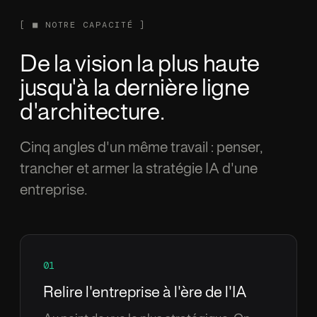
[
■
NOTRE CAPACIT
É
]
De la vision la plus haute
jusqu'
à
la derni
è
re ligne
d'architecture.
Cinq angles d'un m
ê
me travail : penser,
trancher et armer la strat
é
gie IA d'une
entreprise.
01
Relire l'entreprise
à
l'
è
re de l'IA