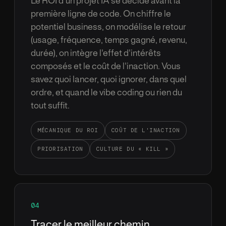
Le ROI d'un projet IA se d
é
cide avant la
premi
è
re ligne de code. On chiffre le
potentiel business, on mod
é
lise le retour
(usage, fr
é
quence, temps gagn
é
, revenu,
dur
é
e), on int
è
gre l'effet d'int
é
r
ê
ts
compos
é
s et le co
û
t de l'inaction. Vous
savez quoi lancer, quoi ignorer, dans quel
ordre, et quand le vibe coding ou rien du
tout suffit.
M
É
CANIQUE DU ROI
CO
Û
T DE L'INACTION
PRIORISATION
CULTURE DU
«
KILL
»
04
Tracer le meilleur chemin