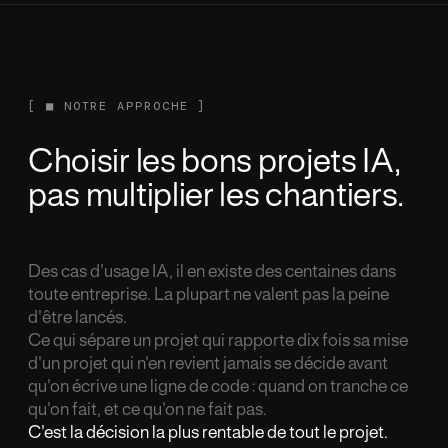
[
■
NOTRE APPROCHE ]
Choisir les bons projets IA,
pas multiplier les chantiers.
Des cas d'usage IA, il en existe des centaines dans
toute entreprise. La plupart ne valent pas la peine
d'
ê
tre lanc
é
s.
Ce qui s
é
pare un projet qui rapporte dix fois sa mise
d'un projet qui n'en revient jamais se d
é
cide avant
qu'on
é
crive une ligne de code : quand on tranche ce
qu'on fait, et ce qu'on ne fait pas.
C'est la d
é
cision la plus rentable de tout le projet.