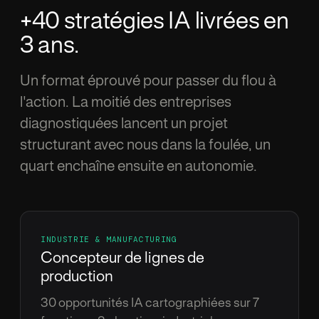
+40 strat
é
gies IA livr
é
es en
3 ans.
Un format
é
prouv
é
pour passer du flou
à
l'action. La moiti
é
des entreprises
diagnostiqu
é
es lancent un projet
structurant avec nous dans la foul
é
e, un
quart encha
î
ne ensuite en autonomie.
INDUSTRIE
&
MANUFACTURING
Concepteur de lignes de
production
30 opportunit
é
s IA cartographi
é
es sur 7