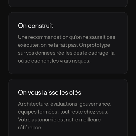
On construit
Une recommandation qu'on ne saurait pas
ex
é
cuter, on ne la fait pas. On prototype
sur vos donn
é
es r
é
elles d
è
s le cadrage, l
à
o
ù
se cachent les vrais risques.
On vous laisse les cl
é
s
Architecture,
é
valuations, gouvernance,
é
quipes form
é
es : tout reste chez vous.
Votre autonomie est notre meilleure
r
é
f
é
rence.