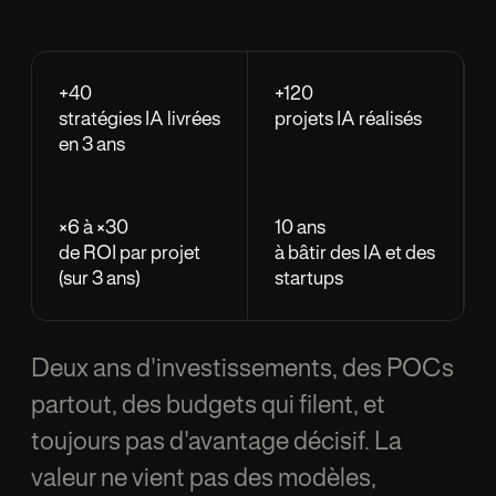
+40
+120
strat
é
gies IA livr
é
es
projets IA r
é
alis
é
s
en 3 ans
×
6
à
×
30
10 ans
de ROI par projet
à
b
â
tir des IA et des
(sur 3 ans)
startups
Deux ans d'investissements, des POCs
partout, des budgets qui filent, et
toujours pas d'avantage décisif. La
valeur ne vient pas des modèles,