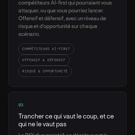
comp
é
titeurs AI-first qui pourraient vous
attaquer, ou que vous pourriez lancer.
Offensif et d
é
fensif, avec un niveau de
risque et d'opportunit
é
sur chaque
sc
é
nario.
COMP
É
TITEURS AI-FIRST
OFFENSIF
&
D
É
FENSIF
RISQUE
&
OPPORTUNIT
É
03
Trancher ce qui vaut le coup, et ce
qui ne le vaut pas