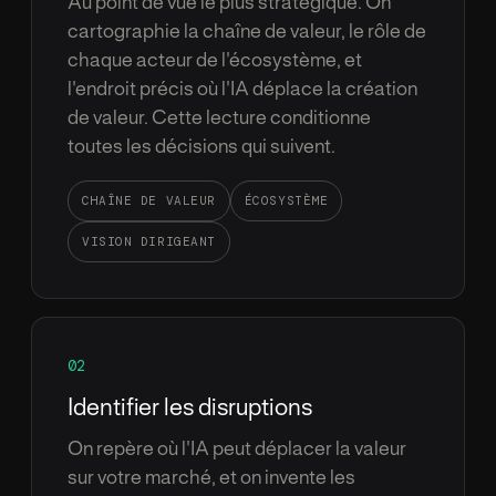
Au point de vue le plus strat
é
gique. On
cartographie la cha
î
ne de valeur, le r
ô
le de
chaque acteur de l'
é
cosyst
è
me, et
l'endroit pr
é
cis o
ù
l'IA d
é
place la cr
é
ation
de valeur. Cette lecture conditionne
toutes les d
é
cisions qui suivent.
CHA
Î
NE DE VALEUR
É
COSYST
È
ME
VISION DIRIGEANT
02
Identifier les disruptions
On rep
è
re o
ù
l'IA peut d
é
placer la valeur
sur votre march
é
, et on invente les