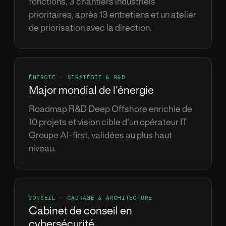
fonctions, 3 chantiers industriels
prioritaires, apr
è
s 13 entretiens et un atelier
de priorisation avec la direction.
É
NERGIE
·
STRAT
É
GIE
&
R
&
D
Major mondial de l'
é
nergie
Roadmap R
&
D Deep Offshore enrichie de
10 projets et vision cible d'un op
é
rateur IT
Groupe AI-first, valid
é
es au plus haut
niveau.
CONSEIL
·
CADRAGE
&
ARCHITECTURE
Cabinet de conseil en
cybers
é
curit
é