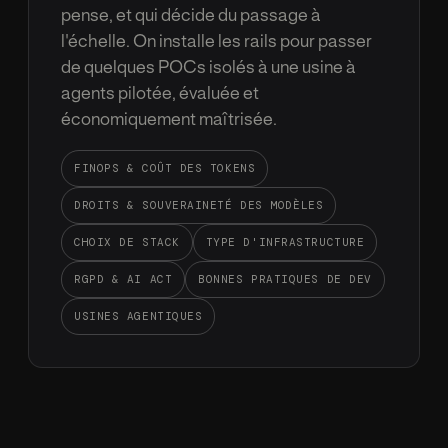
pense, et qui d
é
cide du passage
à
l'
é
chelle. On installe les rails pour passer
de quelques POCs isol
é
s
à
une usine
à
agents pilot
é
e,
é
valu
é
e et
é
conomiquement ma
î
tris
é
e.
FINOPS
&
CO
Û
T DES TOKENS
DROITS
&
SOUVERAINET
É
DES MOD
È
LES
CHOIX DE STACK
TYPE D'INFRASTRUCTURE
RGPD
&
AI ACT
BONNES PRATIQUES DE DEV
USINES AGENTIQUES