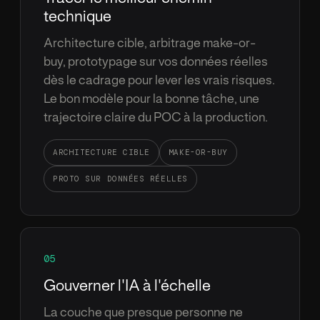
technique
Architecture cible, arbitrage make-or-
buy, prototypage sur vos donn
é
es r
é
elles
d
è
s le cadrage pour lever les vrais risques.
Le bon mod
è
le pour la bonne t
â
che, une
trajectoire claire du POC
à
la production.
ARCHITECTURE CIBLE
MAKE-OR-BUY
PROTO SUR DONN
É
ES R
É
ELLES
05
Gouverner l'IA
à
l'
é
chelle
La couche que presque personne ne