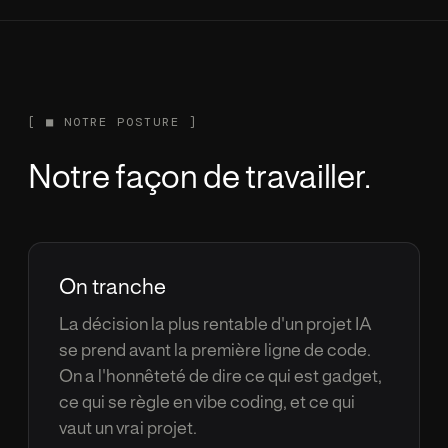
[
■
NOTRE POSTURE ]
Notre fa
ç
on de travailler.
On tranche
La d
é
cision la plus rentable d'un projet IA
se prend avant la premi
è
re ligne de code.
On a l'honn
ê
tet
é
de dire ce qui est gadget,
ce qui se r
è
gle en vibe coding, et ce qui
vaut un vrai projet.