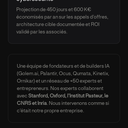
Projection de 450 jours et 600 K
€
é
conomis
é
s par an sur les appels d'offres,
architecture cible document
é
e et ROI
valid
é
par les associ
é
s.
Une
é
quipe de fondateurs et de builders IA
(Golem.ai, Palantir, Ocus, Qumata, Kinetix,
Ornikar) et un r
é
seau de +50 experts et
entrepreneurs. Nos experts collaborent
avec
Stanford, Oxford, l'Institut Pasteur, le
CNRS et Inria
. Nous intervenons comme si
c'
é
tait notre propre entreprise.