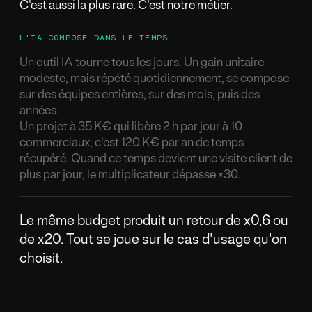
C'est aussi la plus rare. C'est notre m
é
tier.
L'IA COMPOSE DANS LE TEMPS
Un outil IA tourne tous les jours. Un gain unitaire
modeste, mais r
é
p
é
t
é
quotidiennement, se compose
sur des
é
quipes enti
è
res, sur des mois, puis des
ann
é
es.
Un projet
à
35 K
€
qui lib
è
re 2 h par jour
à
10
commerciaux, c'est 120 K
€
par an de temps
r
é
cup
é
r
é
. Quand ce temps devient une visite client de
plus par jour, le multiplicateur d
é
passe
×
30.
Le m
ê
me budget produit un retour de x0,6 ou
de x20. Tout se joue sur le cas d'usage qu'on
choisit.