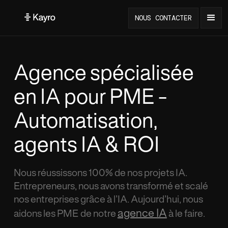
NOUS CONTACTER
Agence spécialisée
en IA pour PME -
Automatisation,
agents IA & ROI
Nous réussissons 100% de nos projets IA.
Entrepreneurs, nous avons transformé et scalé
nos entreprises grâce à l’IA. Aujourd’hui, nous
agence IA
aidons les PME de notre
à le faire.