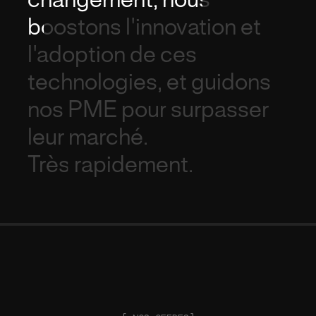
boostons
l'innovation
et
l'adoption
de
ces
technologies,
et
guidons
nos
PME
pour
surpasser
leur
marché.
Très
rapidement.